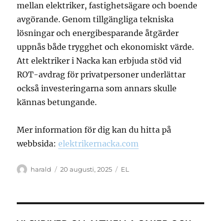
mellan elektriker, fastighetsägare och boende
avgörande. Genom tillgängliga tekniska
lösningar och energibesparande åtgärder
uppnås både trygghet och ekonomiskt värde.
Att elektriker i Nacka kan erbjuda stöd vid
ROT-avdrag för privatpersoner underlättar
också investeringarna som annars skulle
kännas betungande.
Mer information för dig kan du hitta på
webbsida:
elektrikernacka.com
Författare
Publicerat
Kategorier
harald
20 augusti, 2025
EL
den