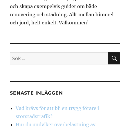
och skapa exempelvis guider om både
renovering och städning. Allt mellan himmel
och jord, helt enkelt. Välkommen!
SÖ
Sök
efter:
SENASTE INLÄGGEN
Vad krävs för att bli en trygg förare i
storstadstrafik?
Hur du undviker överbelastning av