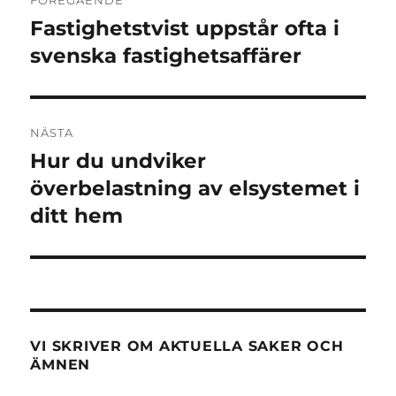
FÖREGÅENDE
Fastighetstvist uppstår ofta i
Föregående
inlägg:
svenska fastighetsaffärer
NÄSTA
Hur du undviker
Nästa
inlägg:
överbelastning av elsystemet i
ditt hem
VI SKRIVER OM AKTUELLA SAKER OCH
ÄMNEN