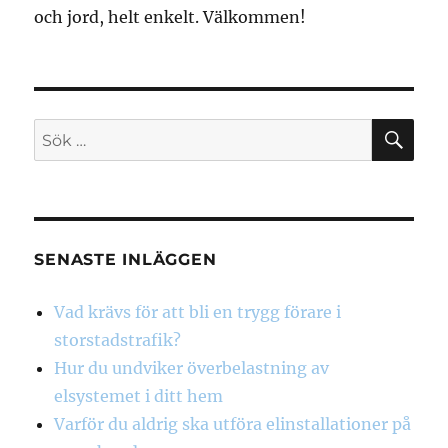
och jord, helt enkelt. Välkommen!
SÖ
Sök
efter:
SENASTE INLÄGGEN
Vad krävs för att bli en trygg förare i
storstadstrafik?
Hur du undviker överbelastning av
elsystemet i ditt hem
Varför du aldrig ska utföra elinstallationer på