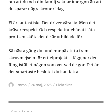
om att du och din familj vaknar imorgon än att
du sparar några kronor idag.
El är fantastiskt. Det driver våra liv. Men det
kräver respekt. Och respekt innebär att låta
proffsen sköta det de är utbildade för.
Så nästa gång du funderar på att ta fram
skruvmejseln för ett elprojekt – lägg ner den.
Ring istället någon som vet vad de gör. Det är
det smartaste beslutet du kan fatta.
Författare
Publicerat
Kategorier
Emma
26 maj, 2026
Elektriker
den
Inläggsnavigering